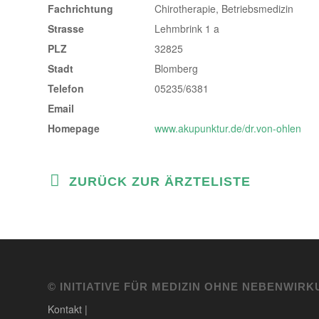
Fachrichtung
Chirotherapie, Betriebsmedizin
Strasse
Lehmbrink 1 a
PLZ
32825
Stadt
Blomberg
Telefon
05235/6381
Email
Homepage
www.akupunktur.de/dr.von-ohlen
ZURÜCK ZUR ÄRZTELISTE
© INITIATIVE FÜR MEDIZIN OHNE NEBENWIRK
Kontakt
|